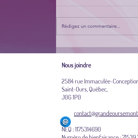
Rédigez un commentaire...
Pourquoi un inconnu croyait-
il que je lui devais une
réponse?
Nous joindre
2584 rue Immaculée-Conceptio
Saint-Ours, Québec,
J0G 1P0
contact@grandeoursemonte
NEQ : 1175314690
Numéro de bienfaisance : 7153