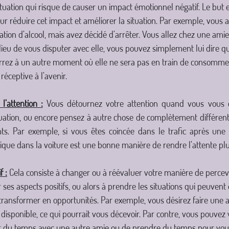
tuation qui risque de causer un impact émotionnel négatif. Le but 
 réduire cet impact et améliorer la situation. Par exemple, vous a
n d’alcool, mais avez décidé d’arrêter. Vous allez chez une amie
ieu de vous disputer avec elle, vous pouvez simplement lui dire q
verrez à un autre moment où elle ne sera pas en train de consommer. 
 réceptive à l’avenir.
’attention :
 Vous détournez votre attention quand vous vous c
uation, ou encore pensez à autre chose de complètement différent 
s. Par exemple, si vous êtes coincée dans le trafic après une 
sique dans la voiture est une bonne manière de rendre l’attente pl
f :
 Cela consiste à changer ou à réévaluer votre manière de percevo
ses aspects positifs, ou alors à prendre les situations qui peuvent
ransformer en opportunités. Par exemple, vous désirez faire une ac
 disponible, ce qui pourrait vous décevoir. Par contre, vous pouvez
ser du temps avec une autre amie ou de prendre du temps pour v