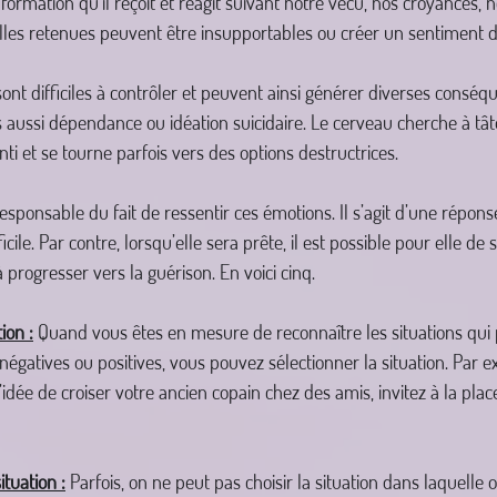
formation qu’il reçoit et réagit suivant notre vécu, nos croyances, no
les retenues peuvent être insupportables ou créer un sentiment de
ont difficiles à contrôler et peuvent ainsi générer diverses conséqu
s aussi dépendance ou idéation suicidaire. Le cerveau cherche à t
nti et se tourne parfois vers des options destructrices.
responsable du fait de ressentir ces émotions. Il s’agit d’une répo
icile. Par contre, lorsqu’elle sera prête, il est possible pour elle de
à progresser vers la guérison. En voici cinq.
ion :
 Quand vous êtes en mesure de reconnaître les situations qui
égatives ou positives, vous pouvez sélectionner la situation. Par e
l’idée de croiser votre ancien copain chez des amis, invitez à la plac
ituation :
 Parfois, on ne peut pas choisir la situation dans laquelle 