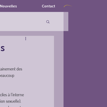
Nouvelles
Contact
es
rtainement des 
 beaucoup 
les à l’interne 
on sexuelle). 