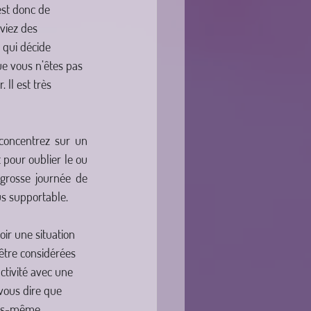
est donc de 
viez des 
 qui décide 
ue vous n’êtes pas 
Il est très 
oncentrez sur un 
pour oublier le ou 
grosse journée de 
us supportable. 
ir une situation 
 être considérées 
tivité avec une 
 vous dire que 
ous-même.