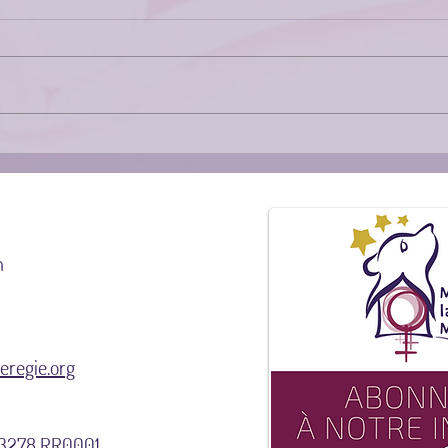
Témoignage de Cynthia,
Témo
survivante fière et forte
surv
n
regie.org
9 3278 RR0001