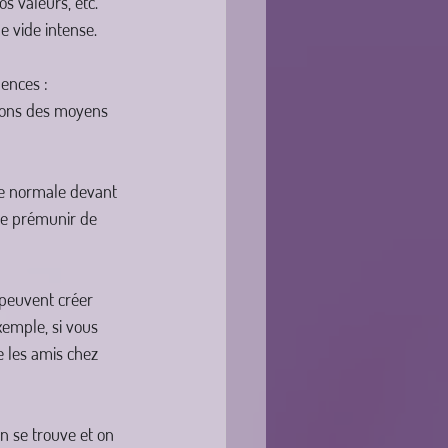
s valeurs, etc. 
 vide intense.
ences : 
âtons des moyens 
nse normale devant 
 se prémunir de 
 peuvent créer 
xemple, si vous 
e les amis chez 
on se trouve et on 