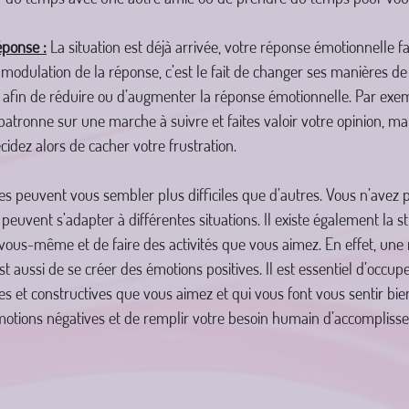
éponse :
 La situation est déjà arrivée, votre réponse émotionnelle 
a modulation de la réponse, c’est le fait de changer ses manières de
 afin de réduire ou d’augmenter la réponse émotionnelle. Par exem
patronne sur une marche à suivre et faites valoir votre opinion, mai
cidez alors de cacher votre frustration.
ies peuvent vous sembler plus difficiles que d’autres. Vous n’avez p
s peuvent s’adapter à différentes situations. Il existe également la st
ous-même et de faire des activités que vous aimez. En effet, une
t aussi de se créer des émotions positives. Il est essentiel d’occup
ves et constructives que vous aimez et qui vous font vous sentir bien,
motions négatives et de remplir votre besoin humain d’accompliss