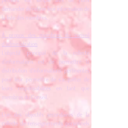
demander de retirer leur information de
la liste des membres.
À propos des membres du conseil
d’administration
L’objectif principal de la collecte
d’informations est de permettre la
distribution d’informations pertinentes
pour leur permettre de s’acquitter de
leurs responsabilités en tant que
membres du Conseil.
L’un des objectifs secondaires de la
collecte de renseignements personnels