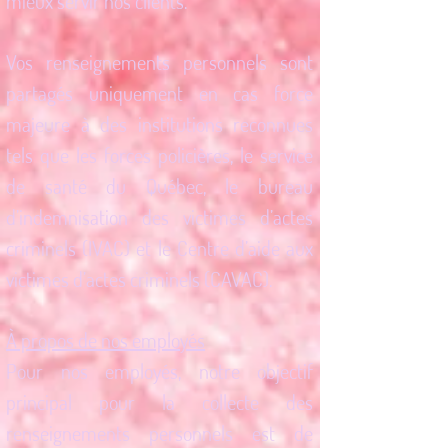
mieux servir nos clients.
Vos renseignements personnels sont
partagés uniquement en cas force
majeure à des institutions reconnues
tels que les forces policières, le service
de santé du Québec, le bureau
d’indemnisation des victimes d’actes
criminels (IVAC) et le Centre d’aide aux
victimes d’actes criminels (CAVAC).
À propos de nos employés
Pour nos employés, notre objectif
principal pour la collecte des
renseignements personnels est de