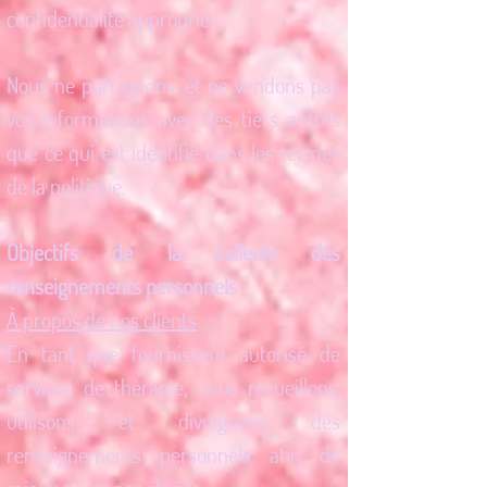
confidentialité appropriés.
Nous ne partageons, et ne vendons pas
vos informations avec des tiers autres
que ce qui est identifié dans les termes
de la politique.
Objectifs de la collecte des
renseignements personnels
À propos de nos clients
En tant que fournisseur autorisé de
services de thérapie, nous recueillons,
utilisons et divulguons des
renseignements personnels afin de