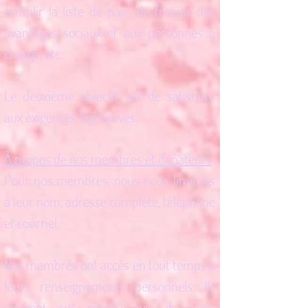
remplir la liste de paie, de fournir des
avantages sociaux et aux personnes à
charge, etc.
Le deuxième objectif est de satisfaire
aux exigences législatives.
À propos de nos membres et donateurs
Pour nos membres, nous nous limitons
à leur nom, adresse complète, téléphone
et courriel.
Nos membres ont accès en tout temps à
leurs renseignements personnels. Ils
peuvent sur simple avis de nous