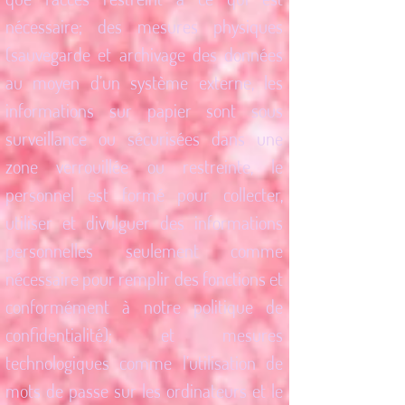
nécessaire; des mesures physiques
(sauvegarde et archivage des données
au moyen d’un système externe, les
informations sur papier sont sous
surveillance ou sécurisées dans une
zone verrouillée ou restreinte, le
personnel est formé pour collecter,
utiliser et divulguer des informations
personnelles seulement comme
nécessaire pour remplir des fonctions et
conformément à notre politique de
confidentialité); et mesures
technologiques comme l’utilisation de
mots de passe sur les ordinateurs et le