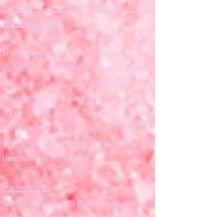
Pourquoi une collecte de
renseignements
Nous devons recueillir des
renseignements vous concernant afin
de fournir des services de haute qualité.
La nature et la sensibilité des
renseignements que nous recueillons à
votre sujet varient en fonction des
services que nous vous fournissons et
des exigences légales auxquelles nous
devons nous conformer.
Partenaires
Nous travaillons en partenariat avec un