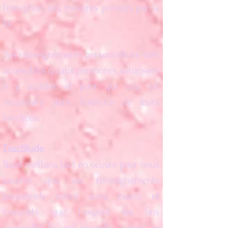
l’exception des mesures prévues par la
loi.
Vos renseignements personnels ne sont
accessibles qu’aux personnes autorisées
à y accéder et pour qui cela est
nécessaire dans l’exercice de leurs
fonctions.
Exactitude
Nous mettons tout en oeuvre pour nous
assurer que vos renseignements
personnels soient aussi exacts et
complets que l’exigent les fins
auxquelles ils sont recueillis, utilisés ou