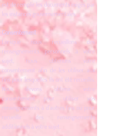
est de remplir les documents exigés par
les instances gouvernementales.
Consentement
Lorsque nous recueillons des
renseignements personnels à votre
sujet, nous obtenons votre
consentement afin de les utiliser aux
fins pour lesquelles ils ont été recueillis.
Nous devons obtenir votre
consentement pour utiliser vos
renseignements à d’autres fins ou pour
recueillir des renseignements
additionnels à votre sujet.