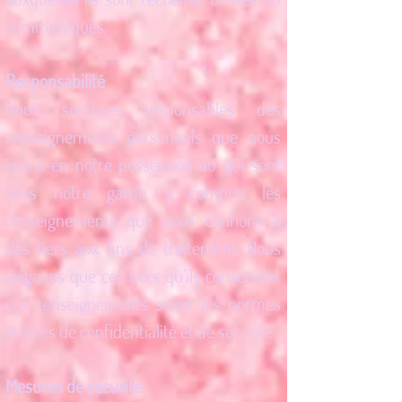
communiqués.
Responsabilité
Nous sommes responsables des
renseignements personnels que nous
avons en notre possession ou qui sont
sous notre garde, y compris les
renseignements que nous confions à
des tiers aux fins de traitement. Nous
exigeons que ces tiers qu’ils conservent
ces renseignements selon les normes
strictes de confidentialité et de sécurité.
Mesures de sécurité