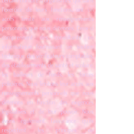
certain nombre d’organismes qui dans
l’exercice de leurs fonctions, ont un
accès limité aux renseignements
personnels que nous détenons. Ceux-ci
comprennent des consultants en
informatique fournissant un soutien
technique, des vérificateurs comptables,
des établissements de santé et scolaire,
les bailleurs de fonds, les forces
policières. Nous limitons leur accès aux
renseignements personnels que nous
détenons en fonction des exigences
législatives et de leur pouvoir. Nous
avons également l’assurance qu’ils
respectent les principes de