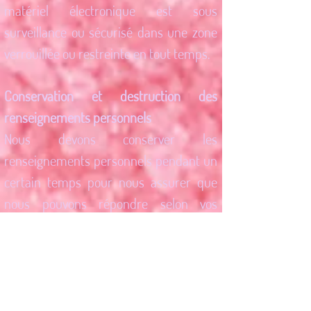
matériel électronique est sous
surveillance ou sécurisé dans une zone
verrouillée ou restreinte en tout temps.
Conservation et destruction des
renseignements personnels
Nous devons conserver les
renseignements personnels pendant un
certain temps pour nous assurer que
nous pouvons répondre selon vos
besoins sur les services fournis et pour
les exigences des instances
gouvernementales.
Nous détruisons les fichiers papier