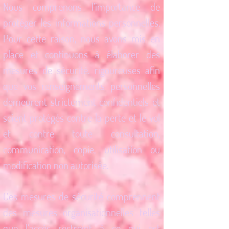
Nous comprenons l’importance de
protéger les informations personnelles.
Pour cette raison, nous avons mis en
place et continuons à élaborer des
mesures de sécurité. rigoureuses afin
que vos renseignements personnelles
demeurent strictement confidentiels et
soient protégés contre la perte et le vol
et contre toute consultation,
communication, copie, utilisation ou
modification non autorisée.
Ces mesures de sécurité comprennent
des mesures organisationnelles telles
que l’accès restreint à ce qui est