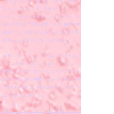
renseignements qui lui sont confiés
dans le cadre de l’exercice de ses
activités et en conformité avec la Loi 25.
Elle reconnaît qu’il s’agit là d’un élément
essentiel du maintien de la confiance du
public et des autorités à son égard.
La Maison la Grande Ourse Montérégie
vise à maintenir un équilibre entre le
droit à la protection de la vie privée et le
besoin de recueillir ou d’utiliser des
renseignements personnels dans le
cadre de ses activités.
Source de la protection des