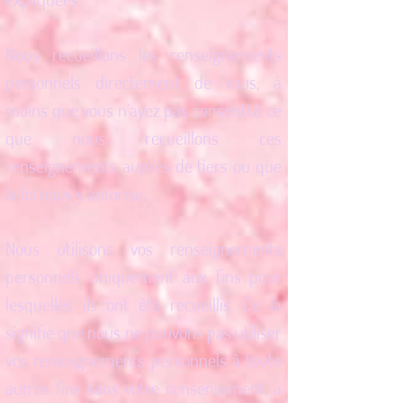
Nous recueillons les renseignements
personnels directement de vous, à
moins que vous n’ayez pas consenti à ce
que nous recueillons ces
renseignements auprès de tiers ou que
la loi nous y autorise.
Nous utilisons vos renseignements
personnels uniquement aux fins pour
lesquelles ils ont été recueillis. Ce la
signifie que nous ne pouvons pas utiliser
vos renseignements personnels à toute
autres fins sans votre consentement, à