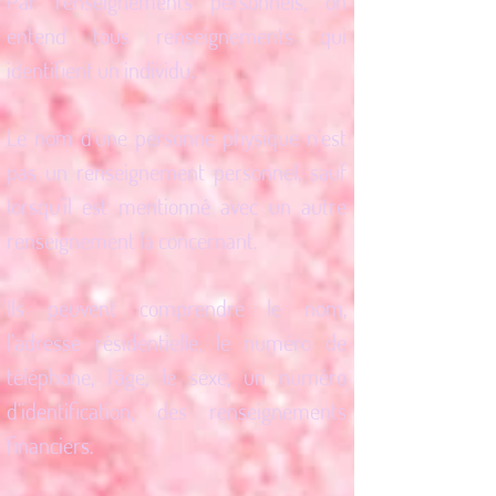
Par renseignements personnels, on
entend tous renseignements qui
identifient un individu.
Le nom d’une personne physique n’est
pas un renseignement personnel, sauf
lorsqu’il est mentionné avec un autre
renseignement la concernant.
Ils peuvent comprendre le nom,
l’adresse résidentielle, le numéro de
téléphone, l’âge, le sexe, un numéro
d’identification, des renseignements
financiers.