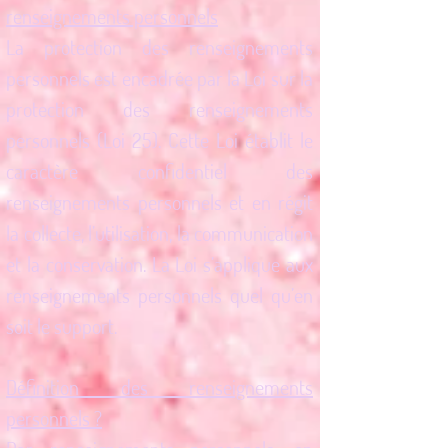
renseignements personnels
La protection des renseignements
personnels est encadrée par la Loi sur la
protection des renseignements
personnels (Loi 25). Cette Loi établit le
caractère confidentiel des
renseignements personnels et en régit
la collecte, l’utilisation, la communication
et la conservation. La Loi s’applique aux
renseignements personnels quel qu’en
soit le support.
Définition des renseignements
personnels ?