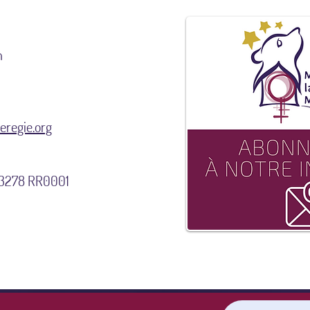
n
regie.org
9 3278 RR0001