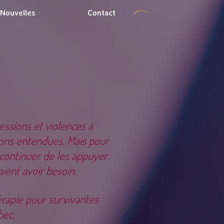
Nouvelles
Contact
essions et violences à
avons entendues. Mais pour
 continuer de les appuyer
aient avoir besoin.
érapie pour survivantes
bec.