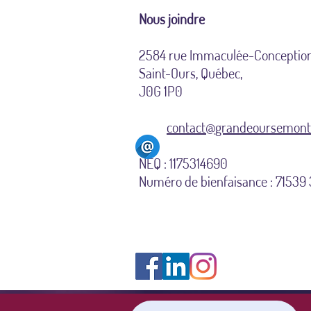
Nous joindre
2584 rue Immaculée-Conceptio
Saint-Ours, Québec,
J0G 1P0
contact@grandeoursemonte
NEQ : 1175314690
Numéro de bienfaisance : 7153