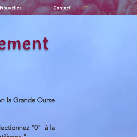
Nouvelles
Contact
iement
on la Grande Ourse
électionnez "0" à la
tilisons."