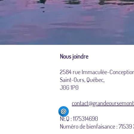
Nous joindre
2584 rue Immaculée-Conceptio
Saint-Ours, Québec,
J0G 1P0
contact@grandeoursemonte
NEQ : 1175314690
Numéro de bienfaisance : 7153