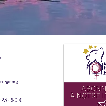
n
regie.org
9 3278 RR0001