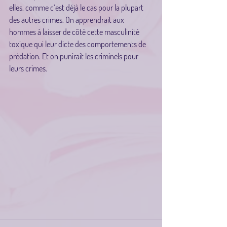
elles, comme c’est déjà le cas pour la plupart 
des autres crimes. On apprendrait aux 
hommes à laisser de côté cette masculinité 
toxique qui leur dicte des comportements de 
prédation. Et on punirait les criminels pour 
leurs crimes.